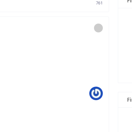
F
761
F