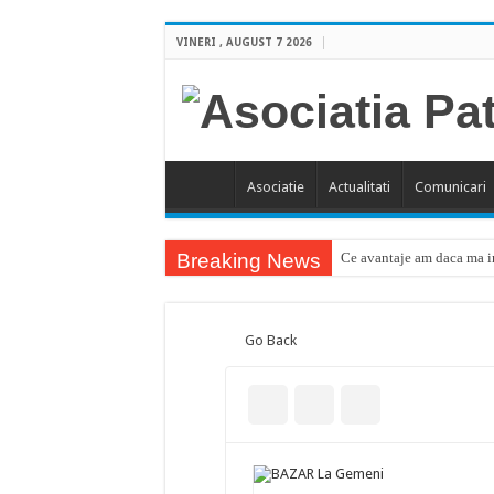
VINERI , AUGUST 7 2026
Asociatie
Actualitati
Comunicari
Breaking News
Ce avantaje am daca ma in
Go Back