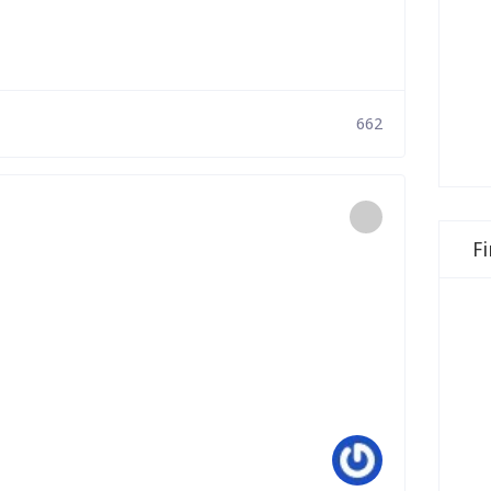
662
F