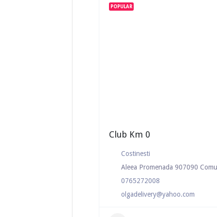
POPULAR
Club Km 0
Costinesti
Aleea Promenada 907090 Comuna
0765272008
olgadelivery@yahoo.com