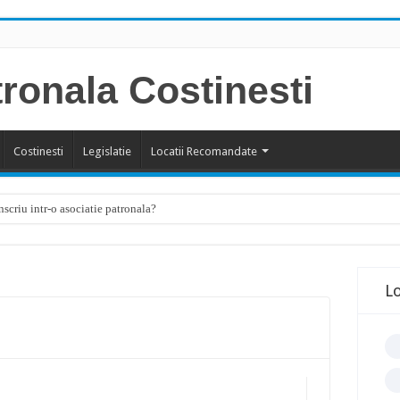
Costinesti
Legislatie
Locatii Recomandate
scriu intr-o asociatie patronala?
L