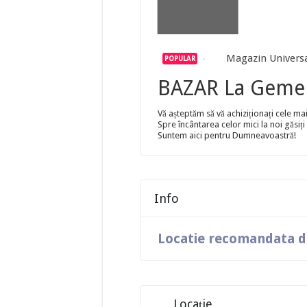
Magazin Univers
POPULAR
BAZAR La Geme
Vă așteptăm să vă achiziționați cele m
Spre încântarea celor mici la noi găsiț
Suntem aici pentru Dumneavoastră!
Info
Locatie recomandata de
Locație