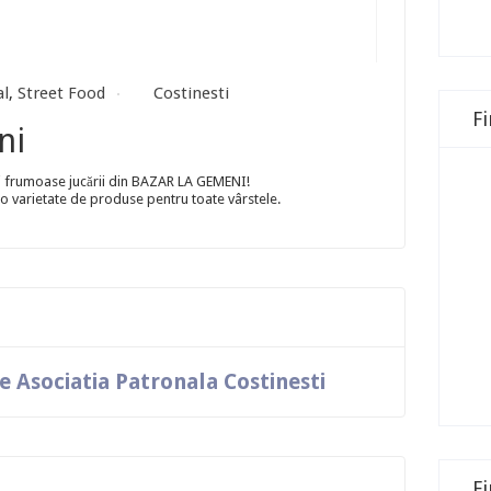
al
,
Street Food
Costinesti
F
ni
ai frumoase jucării din BAZAR LA GEMENI!
i o varietate de produse pentru toate vârstele.
 Asociatia Patronala Costinesti
F