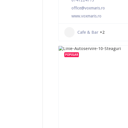
0741224773
office@voxmaris.ro
www.voxmaris.ro
Cafe & Bar
+2
POPULAR