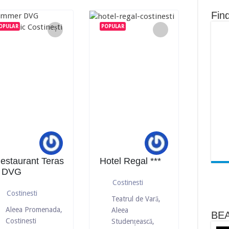
Fin
OPULAR
POPULAR
estaurant Teras
Hotel Regal ***
 DVG
Costinesti
Costinesti
Teatrul de Vară,
Aleea Promenada,
Aleea
BEA
Costinesti
Studențească,