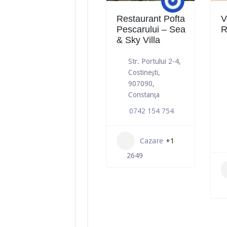
Restaurant Pofta
V
Pescarului – Sea
R
& Sky Villa
Str. Portului 2-4,
Costineşti,
907090,
Constanţa
0742 154 754
Cazare
+1
2649