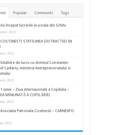
ent
Popular
Comments
Tags
Au început lucrările la școala din Schitu
iunie, 2022
COSTINESTI STATIUNEA DISTRACTIEI IN
2
unie, 2022
Intalnire de lucru cu domnul Constantin-
el Cadariu, ministrul Antreprenoriatului si
smului
unie, 2022
1 iunie – Ziua internațională a Copilului –
EA MINUNATĂ A COPILĂRIEI
mai, 2022
Asociatia Patronala Costinesti – CARNEXPO
ai, 2022