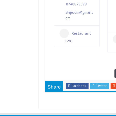
0740879578
stejecom@gmail.c
om
Restaurant
1281
Facebook
Twitter
Share