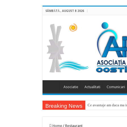
SÂMBĂTĂ , AUGUST 8 2026
Asociatie
Actualitati
Comunicari
Breaking News
Ce avantaje am daca ma in
Home
/
Restaurant