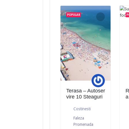
POPULAR
P
Terasa – Autoser
R
vire 10 Steaguri
a
Costinesti
Faleza
Promenada