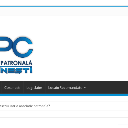
Costinesti
Legislatie
Locatii Recomandate
scriu intr-o asociatie patronala?