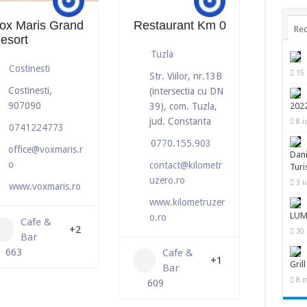
ox Maris Grand
Restaurant Km 0
Rec
esort
Tuzla
Costinesti
15 
Str. Viilor, nr.13B
Costinesti,
(intersectia cu DN
907090
202
39), com. Tuzla,
jud. Constanta
8 i
0741224773
0770.155.903
office@voxmaris.r
Dani
o
contact@kilometr
Turi
uzero.ro
3 i
www.voxmaris.ro
www.kilometruzer
LUM
o.ro
Cafe &
+2
30 
Bar
663
Cafe &
+1
Grill
Bar
8 m
609