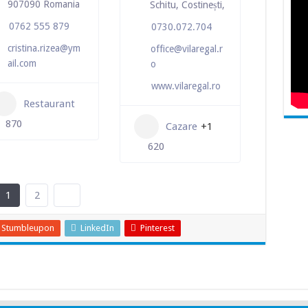
907090 Romania
Schitu, Costinești,
0762 555 879
0730.072.704
cristina.rizea@ym
office@vilaregal.r
ail.com
o
www.vilaregal.ro
Restaurant
870
Cazare
+1
620
1
2
Stumbleupon
LinkedIn
Pinterest