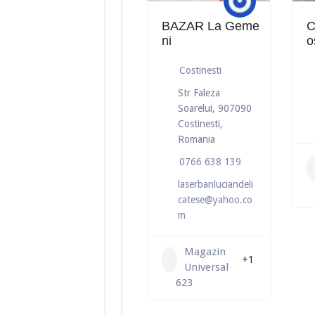
BAZAR La Geme
C
ni
o
Costinesti
Str Faleza
Soarelui, 907090
Costinesti,
Romania
0766 638 139
laserbanluciandeli
catese@yahoo.co
m
Magazin
+1
Universal
623