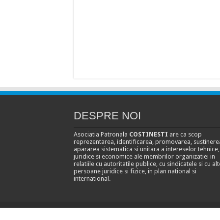
DESPRE NOI
Asociatia Patronala
COSTINESTI
are ca scop
reprezentarea, identificarea, promovarea, sustinerea
apararea sistematica si unitara a intereselor tehnice,
juridice si economice ale membrilor organizatiei in
relatiile cu autoritatile publice, cu sindicatele si cu alt
persoane juridice si fizice, in plan national si
international.
Asociatia Patronala Costinesti © Copyright 2026, All