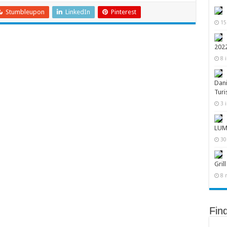
Stumbleupon
LinkedIn
Pinterest
15
202
8 
Dani
Turi
3 
LUM
30
Grill
8 
Fin