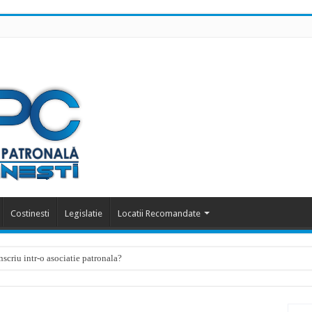
Costinesti
Legislatie
Locatii Recomandate
scriu intr-o asociatie patronala?