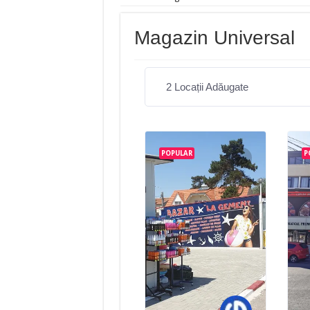
Magazin Universal
2
Locații Adăugate
POPULAR
P