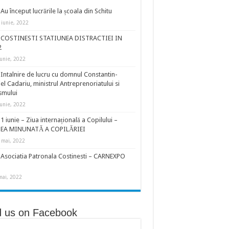
Au început lucrările la școala din Schitu
 iunie, 2022
COSTINESTI STATIUNEA DISTRACTIEI IN
2
iunie, 2022
Intalnire de lucru cu domnul Constantin-
el Cadariu, ministrul Antreprenoriatului si
smului
iunie, 2022
1 iunie – Ziua internațională a Copilului –
EA MINUNATĂ A COPILĂRIEI
 mai, 2022
Asociatia Patronala Costinesti – CARNEXPO
mai, 2022
d us on Facebook