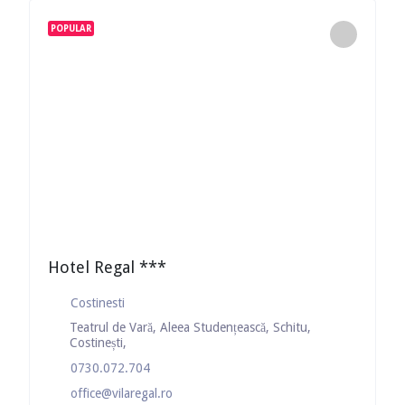
POPULAR
Hotel Regal ***
Costinesti
Teatrul de Vară, Aleea Studențească, Schitu,
Costinești,
0730.072.704
office@vilaregal.ro