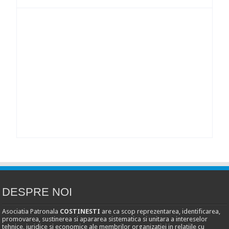
DESPRE NOI
Asociatia Patronala
COSTINESTI
are ca scop reprezentarea, identificarea,
promovarea, sustinerea si apararea sistematica si unitara a intereselor
tehnice, juridice si economice ale membrilor organizatiei in relatiile cu