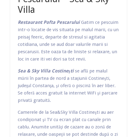
Din 1 aprilie 2022 E-Factura devine OBLIGATORIU pentru firmele care activeaza
Villa
Intalnire de forta cu Asociatiile Patronale
Restaurant Pofta Pescarului
Gatim ce pescuim
Intalnirea intre Asociatia Patronala RESTO Constanta si Asociatia Patronala Cost
intr-o locatie de vis situata pe malul marii, cu un
peisaj feeric, departe de stresul si agitatia
cotidiana, unde se aud doar valurile marii si
pescarusii. Este oaza ta de liniste si relaxare, un
loc in care iti vei dori sa tot revii.
Sea & Sky Villa Costineşti
se află pe malul
mării în partea de nord a staţiunii Costineşti,
judeţul Constanţa, şi oferă o piscină în aer liber.
Se oferă acces gratuit la internet WiFi şi parcare
privată gratuită.
Camerele de la Sea&Sky Villa Costineşti au aer
condiţionat şi TV cu ecran plat cu canale prin
cablu. Anumite unităţi de cazare au o zonă de
relaxare, unde oaspeţii se pot destinde după o zi