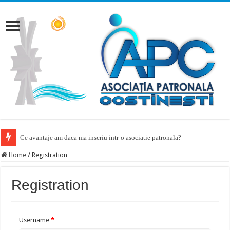
Ce avantaje am daca ma inscriu intr-o asociatie patronala?
Home
/
Registration
Registration
Username
*