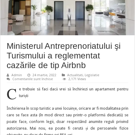
Ministerul Antreprenoriatului şi
Turismului a reglementat
cazările de tip Airbnb
Admin
24 martie, 2022
Actualitati
,
Legislatie
pentru
Comentariile sunt închise
2,171 Views
Ministerul
C
Antreprenoriatului
e trebuie să faci dacă vrei să închiriezi un apartament pentru
şi
Turismului
turiști
a
reglementat
cazările
Închirierea în scop turistic a unei locuințe, oricare ar fi modalitatea prin
de
tip
care se face asta (în mod direct sau printr-o platformă dedicată) se
Airbnb
poate face, conform legii, doar respectând anumite reguli privind
autorizarea. Mai nou, ea poate fi cerută și de persoanele fizice
obișnuite, nu doar de firme ori PFA-uri.