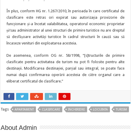
În plus, conform HG nr. 1.267/2010, în perioada în care certificatul de
clasificare este retras ori expirat sau autorizația provizorie de
funcționare și-a încetat valabilitatea, operatorul economic proprietar
și/sau administrator al unei structuri de primire turistice nu are dreptul
să desfășoare activități turistice în cadrul structurii în cauză sau să
încaseze venituri din exploatarea acesteia.
De asemenea, conform OG nr. 58/1998, “[s]tructurile de primire
clasificate pentru activitatea de turism nu pot fi folosite pentru alte
destinații. Modificarea destinației, parțial sau integral, se poate face
numai după confirmarea operării acesteia de către organul care a
eliberat certificatul de clasificare.”
Tags
APARTAMENT
CLASIFICARE
INCHIRIERE
LOCUINTA
TURISM
About Admin