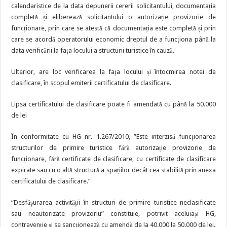
calendaristice de la data depunerii cererii solicitantului, documentația
completă și eliberează solicitantului o autorizație provizorie de
funcționare, prin care se atestă că documentația este completă și prin
care se acordă operatorului economic dreptul de a funcționa până la
data verificării la fața locului a structurii turistice în cauză.
Ulterior, are loc verificarea la fața locului și întocmirea notei de
clasificare, în scopul emiterii certificatului de clasificare.
Lipsa certificatului de clasificare poate fi amendată cu până la 50.000
de lei
În conformitate cu HG nr. 1.267/2010, ”Este interzisă funcționarea
structurilor de primire turistice fără autorizație provizorie de
funcționare, fără certificate de clasificare, cu certificate de clasificare
expirate sau cu o altă structură a spațiilor decât cea stabilită prin anexa
certificatului de clasificare.”
“Desfășurarea activității în structuri de primire turistice neclasificate
sau neautorizate provizoriu” constituie, potrivit aceluiași HG,
contravenție și se sancționează cu amendă de la 40.000 la 50.000 de lei.