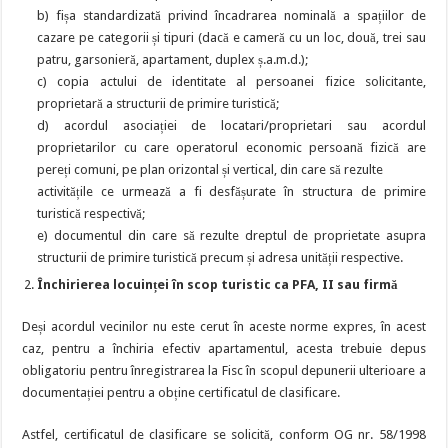
b) fișa standardizată privind încadrarea nominală a spațiilor de
cazare pe categorii și tipuri (dacă e cameră cu un loc, două, trei sau
patru, garsonieră, apartament, duplex ș.a.m.d.);
c) copia actului de identitate al persoanei fizice solicitante,
proprietară a structurii de primire turistică;
d) acordul asociației de locatari/proprietari sau acordul
proprietarilor cu care operatorul economic persoană fizică are
pereți comuni, pe plan orizontal și vertical, din care să rezulte
activitățile ce urmează a fi desfășurate în structura de primire
turistică respectivă;
e) documentul din care să rezulte dreptul de proprietate asupra
structurii de primire turistică precum și adresa unității respective.
Închirierea locuinței în scop turistic ca PFA, II sau firmă
Deși acordul vecinilor nu este cerut în aceste norme expres, în acest
caz, pentru a închiria efectiv apartamentul, acesta trebuie depus
obligatoriu pentru înregistrarea la Fisc în scopul depunerii ulterioare a
documentației pentru a obține certificatul de clasificare.
Astfel, certificatul de clasificare se solicită, conform OG nr. 58/1998