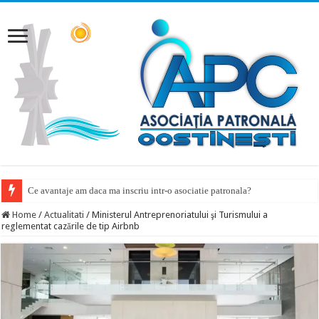
Ce avantaje am daca ma inscriu intr-o asociatie patronala?
Home
/
Actualitati
/
Ministerul Antreprenoriatului şi Turismului a
reglementat cazările de tip Airbnb