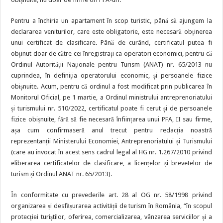
Pentru a închiria un apartament în scop turistic, până să ajungem la
declararea veniturilor, care este obligatorie, este necesară obținerea
unui certificat de clasificare. Până de curând, certificatul putea fi
obținut doar de către cei înregistrați ca operatori economici, pentru că
Ordinul Autorității Naționale pentru Turism (ANAT) nr. 65/2013 nu
cuprindea, în definiția operatorului economic, și persoanele fizice
obișnuite. Acum, pentru că ordinul a fost modificat prin publicarea în
Monitorul Oficial, pe 1 martie, a Ordinul ministrului antreprenoriatului
și turismului nr. 510/2022, certificatul poate fi cerut și de persoanele
fizice obișnuite, fără să fie necesară înființarea unui PFA, II sau firme,
așa cum confirmaseră anul trecut pentru redacția noastră
reprezentanții Ministerului Economiei, Antreprenoriatului și Turismului
(care au invocat în acest sens cadrul legal al HG nr. 1.267/2010 privind
eliberarea certificatelor de clasificare, a licențelor și brevetelor de
turism și Ordinul ANAT nr. 65/2013).
În conformitate cu prevederile art. 28 al OG nr. 58/1998 privind
organizarea și desfășurarea activității de turism în România, “în scopul
protecției turiștilor, oferirea, comercializarea, vânzarea serviciilor și a