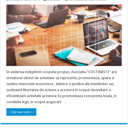
Obiectul
de
activitate
–
Asociatia
Patronala
Costinesti
In vederea indeplinirii scopului propus, Asociatia “COSTINESTI” are
urmatorul obiect de activitate: a) reprezinta, promoveaza, apara si
sustine interesele economice , tehnice si juridice ale membrilor sai,
sustinand libertatea de actiune a acestora in scopul dezvoltarii si
eficientizarii activitatii acestora; b) promoveaza concurenta loiala, in
conditiile legii, in scopul asigurarii …
Citiți mai multe »