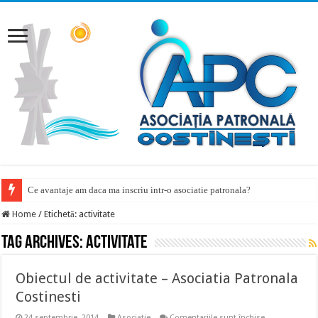
Ce avantaje am daca ma inscriu intr-o asociatie patronala?
Home
/
Etichetă:
activitate
Tag Archives:
activitate
Obiectul de activitate – Asociatia Patronala
Costinesti
pentru
24 septembrie, 2014
Asociatie
Comentariile sunt închise