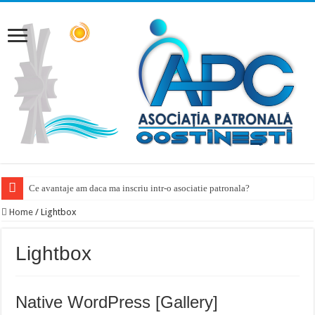
Ce avantaje am daca ma inscriu intr-o asociatie patronala?
Home
/
Lightbox
Lightbox
Native WordPress [Gallery]