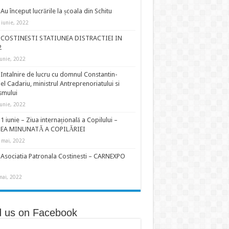
Au început lucrările la școala din Schitu
 iunie, 2022
COSTINESTI STATIUNEA DISTRACTIEI IN
2
iunie, 2022
Intalnire de lucru cu domnul Constantin-
el Cadariu, ministrul Antreprenoriatului si
smului
iunie, 2022
1 iunie – Ziua internațională a Copilului –
EA MINUNATĂ A COPILĂRIEI
 mai, 2022
Asociatia Patronala Costinesti – CARNEXPO
mai, 2022
d us on Facebook