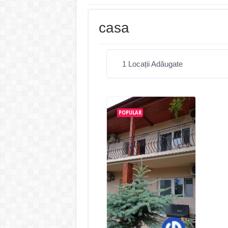
casa
1
Locații Adăugate
POPULAR