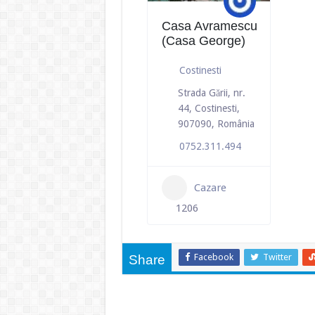
Casa Avramescu
(Casa George)
Costinesti
Strada Gării, nr.
44, Costinesti,
907090, România
0752.311.494
Cazare
1206
Facebook
Twitter
Share