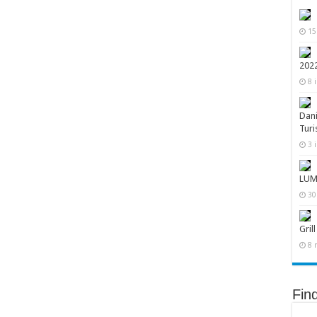
15
202
8 
Dani
Turi
3 
LUM
30
Grill
8 
Fin