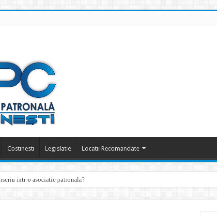
Costinesti
Legislatie
Locatii Recomandate
scriu intr-o asociatie patronala?