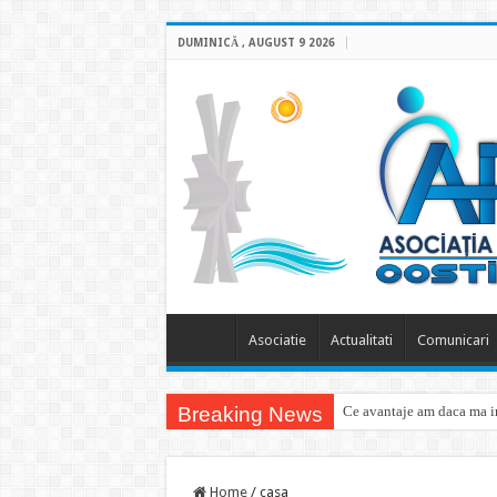
DUMINICĂ , AUGUST 9 2026
Asociatie
Actualitati
Comunicari
Breaking News
Ce avantaje am daca ma in
Home
/
casa