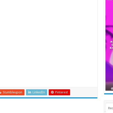
Stumbleupon
LinkedIn
Pinterest
Rec