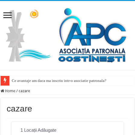
Ce avantaje am daca ma inscriu intr-o asociatie patronala?
Home
/
cazare
cazare
1
Locații Adăugate