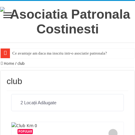
Ce avantaje am daca ma inscriu intr-o asociatie patronala?
Home
/
club
club
2
Locații Adăugate
POPULAR