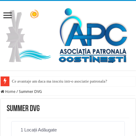
Ce avantaje am daca ma inscriu intr-o asociatie patronala?
Home
/
Summer DVG
Summer DVG
1
Locații Adăugate